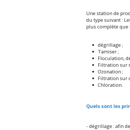
Une station de prod
du type suivant : L
plus complète que l
dégrillage ;
Tamiser ;
Floculation, d
Filtration sur 
Ozonation ;
Filtration sur 
Chloration.
Quels sont les pr
- dégrillage : afin 