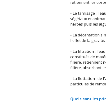
retiennent les corps
- Le tamisage : l'ea
végétaux et animaux
herbes puis les algu
- La décantation si
l'effet de la gravité.
- La filtration : l
constitués de matér
filière, retiennent
filière, absorbant 
- La flottation : de
particules de remon
Quels sont les pr