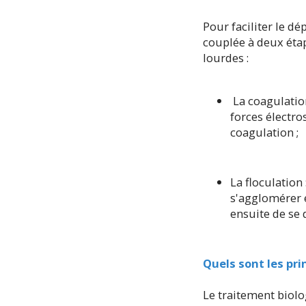
Pour faciliter le dé
couplée à deux étap
lourdes :
La coagulation
forces électro
coagulation ;
La floculation
s'agglomérer 
ensuite de se 
Quels sont les pr
Le traitement biolo